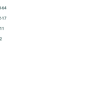
8-64
2-17
-11
-2