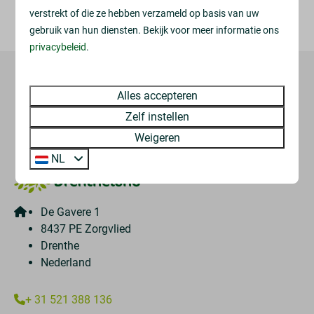
paardenwedstrijden. Het terras boven is geopend voor
verstrekt of die ze hebben verzameld op basis van uw
een heerlijke tosti of panini en een prachtig uitzicht!
gebruik van hun diensten. Bekijk voor meer informatie ons
privacybeleid
.
Veilig betalen
Alles accepteren
Zelf instellen
Weigeren
NL
De Gavere 1
8437 PE Zorgvlied
Drenthe
Nederland
+ 31 521 388 136