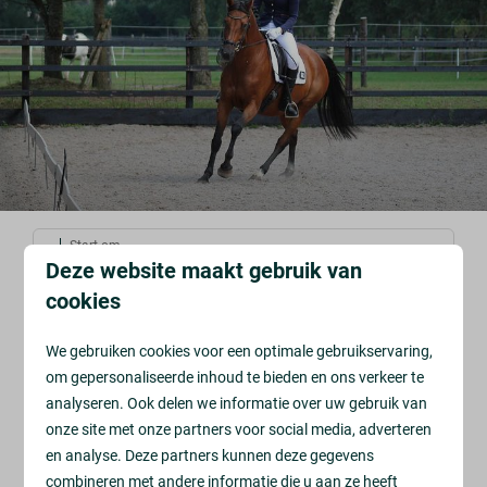
Start om
Deze website maakt gebruik van
zaterdag 13 juni 2026, 09:00
cookies
We gebruiken cookies voor een optimale gebruikservaring,
13 juni Paardenwedstrijd
om gepersonaliseerde inhoud te bieden en ons verkeer te
analyseren. Ook delen we informatie over uw gebruik van
Hynstewille
onze site met onze partners voor social media, adverteren
en analyse. Deze partners kunnen deze gegevens
Ponyclub Hynstewille organiseert een
combineren met andere informatie die u aan ze heeft