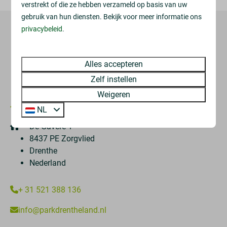
verstrekt of die ze hebben verzameld op basis van uw
gebruik van hun diensten. Bekijk voor meer informatie ons
privacybeleid
.
Veilig betalen
Alles accepteren
Zelf instellen
Weigeren
NL
De Gavere 1
8437 PE Zorgvlied
Drenthe
Nederland
+ 31 521 388 136
info@parkdrentheland.nl