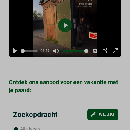
Play
01:49
Play
Mute
Settings
PIP
Enter
fullscr
Ontdek ons aanbod voor een vakantie met
je paard:
Zoekopdracht
WIJZIG
Alle typen