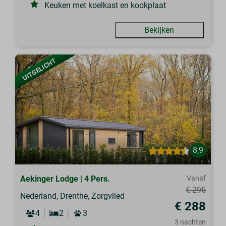
Keuken met koelkast en kookplaat
Bekijken
UITGELICHT
8,9
Aekinger Lodge | 4 Pers.
Vanaf
€ 295
Nederland, Drenthe, Zorgvlied
€ 288
4
2
3
3 nachten