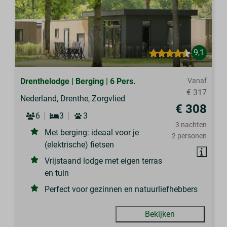
9,1
Drenthelodge | Berging | 6 Pers.
Vanaf
€ 317
Nederland, Drenthe, Zorgvlied
€ 308
6
3
3
3 nachten
Met berging: ideaal voor je
2 personen
(elektrische) fietsen
Vrijstaand lodge met eigen terras
en tuin
Perfect voor gezinnen en natuurliefhebbers
Bekijken