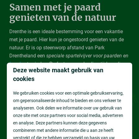
Samen met je paard
genieten van de natuur
Drenthe is een ideale bestemming voor een vakantie
met je paard. Hier kun je ongestoord genieten van de
natuur. Er is op steenworp afstand van Park
Drentheland een
speciale spartelvijver voor paarden en
honden
te vinden. Perfect voor verkoeling tijdens die
Deze website maakt gebruik van
warme zomerdagen! Bovendien is op vakantie gaan
cookies
met je paard een geweldig avontuur om te beleven. Zo
versterkt het allereerst de band tussen jou en je paard,
We gebruiken cookies voor een optimale gebruikservaring,
omdat jullie veel meer samen zijn. Daarnaast biedt een
om gepersonaliseerde inhoud te bieden en ons verkeer te
vakantie met je paard de perfecte
ontsnapping aan de
analyseren. Ook delen we informatie over uw gebruik van
dagelijkse sleur
. Rijden door de natuur van het Drents-
onze site met onze partners voor social media, adverteren
Friese Wold en genieten van de mooie omgeving zorgt
en analyse. Deze partners kunnen deze gegevens
voor ontspanning en vermindert stress.
combineren met andere informatie die u aan ze heeft
verstrekt of die ze hebben verzameld op basis van uw