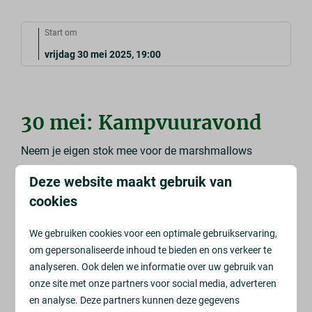
Start om
vrijdag 30 mei 2025, 19:00
30 mei: Kampvuuravond
Neem je eigen stok mee voor de marshmallows
Deze website maakt gebruik van
cookies
Marshmallows roosteren bij het kampvuur!
Op onze kampvuuravonden draait alles om
We gebruiken cookies voor een optimale gebruikservaring,
gezelligheid en plezier. Geniet van het roosteren van
om gepersonaliseerde inhoud te bieden en ons verkeer te
marshmallows en bij genoeg animo spelen we na
analyseren. Ook delen we informatie over uw gebruik van
afloop nog een spannend potje 'Weerwolven'.
onze site met onze partners voor social media, adverteren
en analyse. Deze partners kunnen deze gegevens
Breng je eigen tak mee uit het bos en wij zorgen voor