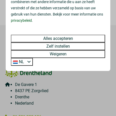
combineren met andere informatie die u aan ze heeft
de marshmallows!
verstrekt of die ze hebben verzameld op basis van uw
We starten om 19.00 uur.
gebruik van hun diensten. Bekijk voor meer informatie ons
privacybeleid
.
Alles accepteren
Veilig betalen
Zelf instellen
Weigeren
NL
De Gavere 1
8437 PE Zorgvlied
Drenthe
Nederland