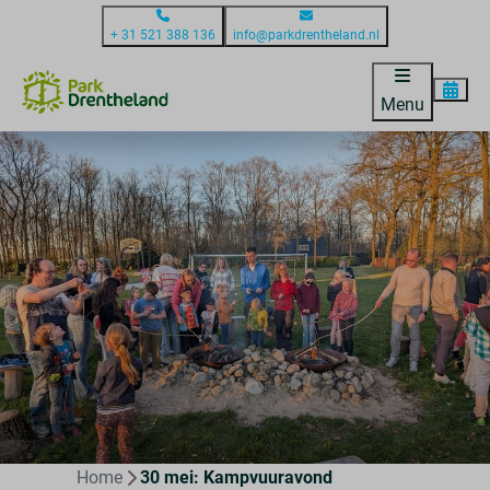
+ 31 521 388 136
info@parkdrentheland.nl
Menu
Home
30 mei: Kampvuuravond