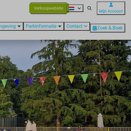
Verkoopwebsite
Mijn Account
mgeving
Parkinformatie
Contact
Zoek & Boek