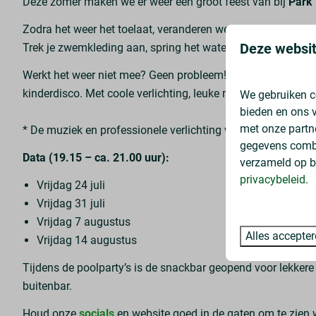
Deze zomer maken we er weer één groot feest van bij
Park
Zodra het weer het toelaat, veranderen we het zwembad in e
Deze websit
Trek je zwemkleding aan, spring het water in en dans mee 
Werkt het weer niet mee? Geen probleem! Dan verplaatsen 
kinderdisco. Met coole verlichting, leuke muziek en volop
We gebruiken c
bieden en ons v
met onze partn
* De muziek en professionele verlichting wordt mogelijk g
gegevens combi
Data (19.15 – ca. 21.00 uur):
verzameld op b
privacybeleid
.
Vrijdag 24 juli
Vrijdag 31 juli
Vrijdag 7 augustus
Alles accepte
Vrijdag 14 augustus
Tijdens de poolparty’s is de snackbar geopend voor lekkere s
buitenbar.
Houd onze
socials
en website goed in de gaten om te zien 