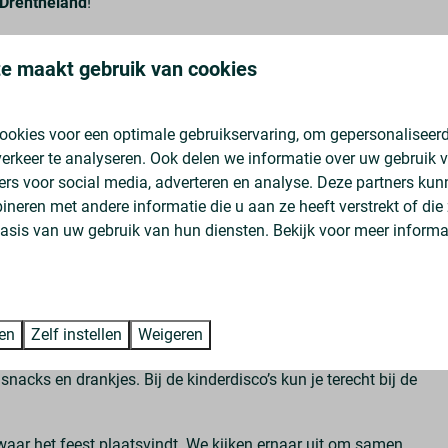
 Drentheland
!
en spetterende poolparty vol *muziek, licht en dansplezier.
e maakt gebruik van cookies
met je vrienden tijdens onze gezellige zomeravonden.
we het feest naar binnen en organiseren we een overdekte
 dansplezier maken we er ook dan een topavond van.
ookies voor een optimale gebruikservaring, om gepersonaliseerd
erkeer te analyseren. Ook delen we informatie over uw gebruik v
ers voor social media, adverteren en analyse. Deze partners ku
emaakt door
PTSS en Begrip
neren met andere informatie die u aan ze heeft verstrekt of die
asis van uw gebruik van hun diensten. Bekijk voor meer informa
ren
Zelf instellen
Weigeren
nacks en drankjes. Bij de kinderdisco’s kun je terecht bij de
waar het feest plaatsvindt. We kijken ernaar uit om samen