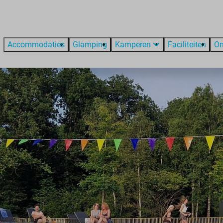
Accommodaties
Glamping
Kamperen
Faciliteiten
O