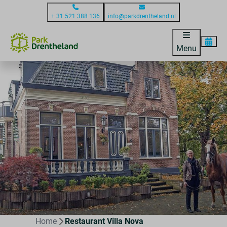
+ 31 521 388 136
info@parkdrentheland.nl
Menu
Home
Restaurant Villa Nova