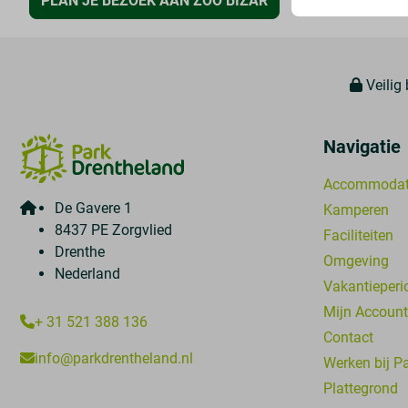
PLAN JE BEZOEK AAN ZOO BIZAR
Veilig 
Navigatie
Accommodat
De Gavere 1
Kamperen
8437 PE Zorgvlied
Faciliteiten
Drenthe
Omgeving
Nederland
Vakantieperi
Mijn Account
+ 31 521 388 136
Contact
info@parkdrentheland.nl
Werken bij P
Plattegrond