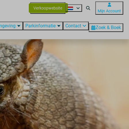
Verkoopwebsite
Mijn Account
mgeving
Parkinformatie
Contact
Zoek & Boek