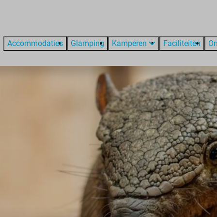
Accommodaties
Glamping
Kamperen
Faciliteiten
O