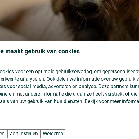
e maakt gebruik van cookies
and
ookies voor een optimale gebruikservaring, om gepersonaliseerd
 een oude Saksische boerderij in museumdorp Orvelte. Het is de 
erkeer te analyseren. Ook delen we informatie over uw gebruik v
ers voor social media, adverteren en analyse. Deze partners ku
iersoorten te bewonderen. Door de kleine opzet is het altijd mogel
neren met andere informatie die u aan ze heeft verstrekt of die
and van ons aanwezig die veel kan vertellen en demonstreren over 
asis van uw gebruik van hun diensten. Bekijk voor meer informa
te.
Orvelte is één van
Orvelte wordt als één van de mooiste dor
derijen en de straten, met kinderkopjes en oude klinkers, geven
ren
Zelf instellen
Weigeren