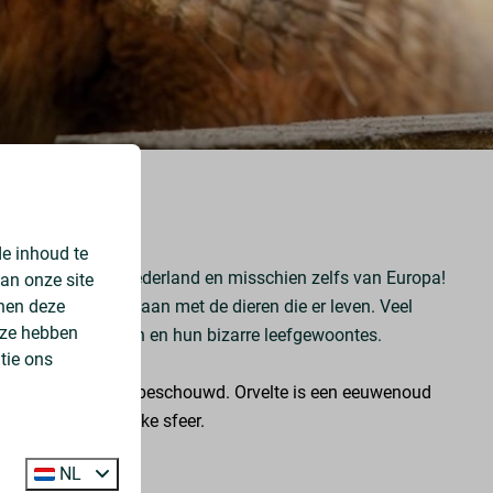
e inhoud te
kleinste Zoo van Nederland en misschien zelfs van Europa!
an onze site
nnen deze
ijk oog in oog te staan met de dieren die er leven. Veel
 ze hebben
de bijzondere dieren en hun bizarre leefgewoontes.
tie ons
pen van Nederland beschouwd. Orvelte is een eeuwenoud
 het dorp een unieke sfeer.
O
NL