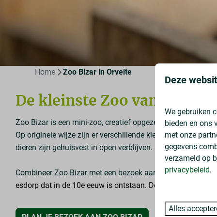
Home
Zoo Bizar in Orvelte
Deze websit
De kleinste
Zoo
van Nederl
We gebruiken c
Zoo Bizar is een mini-zoo, creatief opgezet op de deel van
bieden en ons v
met onze partn
Op originele wijze zijn er verschillende kleine (exotische) d
gegevens combi
dieren zijn gehuisvest in open verblijven. Er is altijd iem
verzameld op b
privacybeleid
.
Combineer Zoo Bizar met een bezoek aan het oerdorp Orvel
esdorp dat in de 10e eeuw is ontstaan. De monumentale boer
Alles accepte