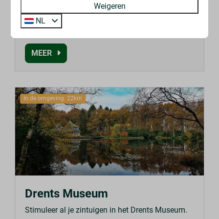
Weigeren
haai? In Miramar kun je deze en andere vreemde
NL
zeewezens ontmoeten.
MEER
In de omgeving: 22km
Drents Museum
Stimuleer al je zintuigen in het Drents Museum.