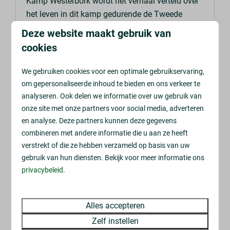
Kamp Westerbork wordt het verhaal verteld over
het leven in dit kamp gedurende de Tweede
Wereldoorlog.
Deze website maakt gebruik van
cookies
MEER
We gebruiken cookies voor een optimale gebruikservaring,
om gepersonaliseerde inhoud te bieden en ons verkeer te
analyseren. Ook delen we informatie over uw gebruik van
onze site met onze partners voor social media, adverteren
In de omgeving: 9km
en analyse. Deze partners kunnen deze gegevens
combineren met andere informatie die u aan ze heeft
verstrekt of die ze hebben verzameld op basis van uw
gebruik van hun diensten. Bekijk voor meer informatie ons
privacybeleid
.
Alles accepteren
Miramar Zeemuseum
Zelf instellen
Wel eens oog in oog gestaan met een Blauwe