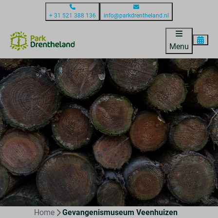
+ 31 521 388 136
info@parkdrentheland.nl
Menu
Home
Gevangenismuseum Veenhuizen