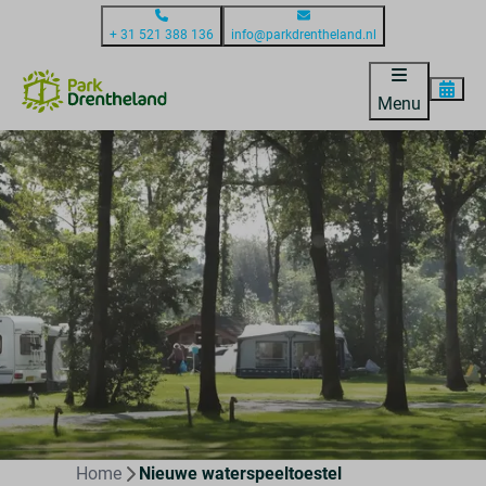
+ 31 521 388 136
info@parkdrentheland.nl
Menu
Home
Nieuwe waterspeeltoestel