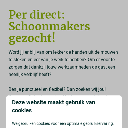
Per direct:
Schoonmakers
gezocht!
Word jij er blij van om lekker de handen uit de mouwen
te steken en eer van je werk te hebben? Om er voor te
zorgen dat dankzij jouw werkzaamheden de gast een
heerlijk verblijf heeft?
Ben je punctueel en flexibel? Dan zoeken wij jou!
Dagen en tijden in overleg. Het is een pré als je af en
Deze website maakt gebruik van
toe kan wisselen qua dagen en/of in het weekend
cookies
beschikbaar bent. In het hoogseizoen zijn onze vaste
wisseldagen maandag en vrijdag. Wij zoeken dus in
We gebruiken cookies voor een optimale gebruikservaring,
ieder geval iemand die deze dagen beschikbaar is.