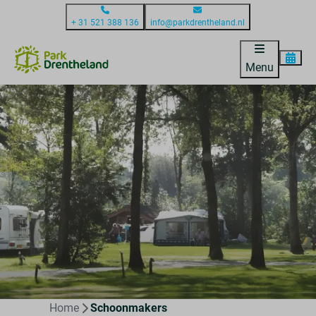
+ 31 521 388 136
info@parkdrentheland.nl
Menu
Home
Schoonmakers