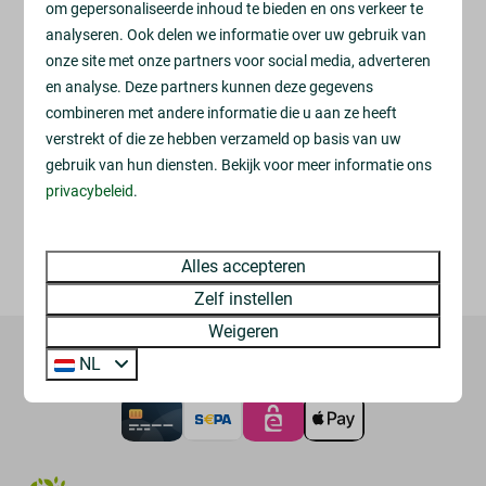
om gepersonaliseerde inhoud te bieden en ons verkeer te
analyseren. Ook delen we informatie over uw gebruik van
Interesse? Stuur ons dan een email:
onze site met onze partners voor social media, adverteren
info@parkdrentheland.nl
en analyse. Deze partners kunnen deze gegevens
Wij spreken je graag om te kijken of er een klik is en te
combineren met andere informatie die u aan ze heeft
kijken of we iets voor elkaar kunnen betekenen!
verstrekt of die ze hebben verzameld op basis van uw
gebruik van hun diensten. Bekijk voor meer informatie ons
privacybeleid
.
NEEM CONTACT MET ONS OP
Alles accepteren
ONTDEK ONZE ANDERE VACATURES
Zelf instellen
Weigeren
NL
Veilig betalen