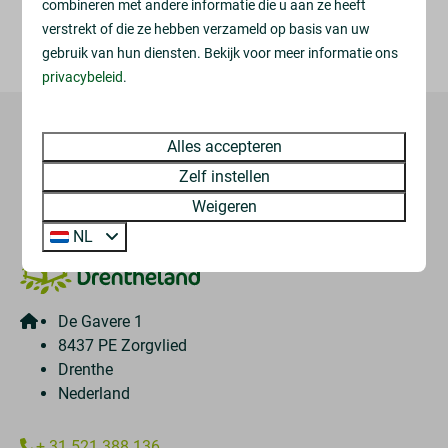
combineren met andere informatie die u aan ze heeft
KLIK HIER VOOR MEER INFORMATIE OVER DIT
verstrekt of die ze hebben verzameld op basis van uw
MUSEUM
gebruik van hun diensten. Bekijk voor meer informatie ons
privacybeleid
.
Veilig betalen
Alles accepteren
Zelf instellen
Weigeren
NL
De Gavere 1
8437 PE Zorgvlied
Drenthe
Nederland
+ 31 521 388 136