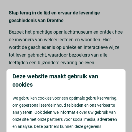
Stap terug in de tijd en ervaar de levendige
geschiedenis van Drenthe
Bezoek het prachtige openluchtmuseum en ontdek hoe
de inwoners van weleer leefden en woonden. Hier
wordt de geschiedenis op unieke en interactieve wijze
tot leven gebracht, waardoor bezoekers van alle
leeftijden een bijzondere ervaring beleven.
Het museum biedt een breed scala aan activiteiten en
Deze website maakt gebruik van
bezienswaardigheden. Voor kinderen is er een grote
cookies
speeltuin en een knusse kinderboerderij, waar ze
kunnen spelen en dieren ontmoeten. Bovendien is het
We gebruiken cookies voor een optimale gebruikservaring,
museum volledig toegankelijk voor rolstoelgebruikers,
om gepersonaliseerde inhoud te bieden en ons verkeer te
met rolstoelen beschikbaar bij de kassa en aangepaste
analyseren. Ook delen we informatie over uw gebruik van
onze site met onze partners voor social media, adverteren
faciliteiten voor extra comfort.
en analyse. Deze partners kunnen deze gegevens